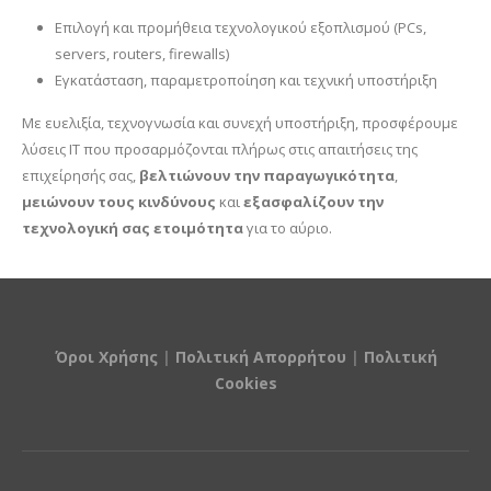
Επιλογή και προμήθεια τεχνολογικού εξοπλισμού (PCs,
servers, routers, firewalls)
Εγκατάσταση, παραμετροποίηση και τεχνική υποστήριξη
Με ευελιξία, τεχνογνωσία και συνεχή υποστήριξη, προσφέρουμε
λύσεις IT που προσαρμόζονται πλήρως στις απαιτήσεις της
επιχείρησής σας,
βελτιώνουν την παραγωγικότητα
,
μειώνουν τους κινδύνους
και
εξασφαλίζουν την
τεχνολογική σας ετοιμότητα
για το αύριο.
Όροι Χρήσης
|
Πολιτική Απορρήτου
|
Πολιτική
Cookies